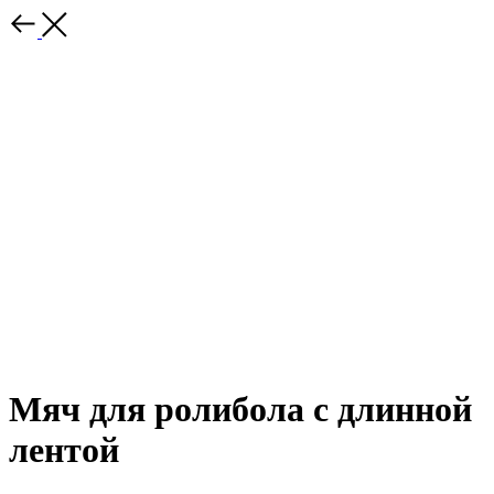
Мяч для ролибола с длинной
лентой